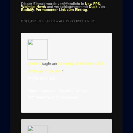
Dieser Eintrag wurde veröffentlicht in
New FPS
,
Wichtige News
und verschlagwortet mit
Dusk
von
Badb0y
.
Permanenter Link zum Eintrag
.
2 GEDANKEN ZU „
DUSK – AUF GOG ERSCHIENEN
“
ZerTerO
sagte am
Samstag, 05 Oktober 2019 -
21:29 um 21:29 Uhr
:
Wurde auch Zeit.
Warum kann man hier die eigenen
Kommentare nicht bearbeiten?