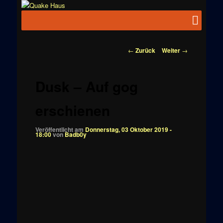
Zum
News zu
Inhalt
Hauptmenü
Quake
Quake,
wechseln
Doom, FPS,
Haus
Arcade
Beitragsnavigation
←
Zurück
Weiter
→
Dusk – Auf gog
erschienen
Veröffentlicht am
Donnerstag, 03 Oktober 2019 -
18:00
von
Badb0y