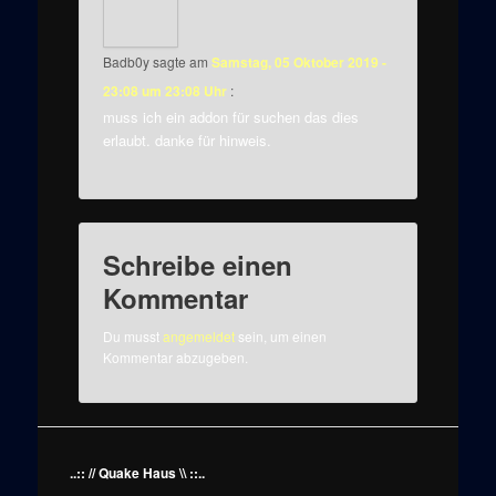
Badb0y
sagte am
Samstag, 05 Oktober 2019 -
23:08 um 23:08 Uhr
:
muss ich ein addon für suchen das dies
erlaubt. danke für hinweis.
Schreibe einen
Kommentar
Du musst
angemeldet
sein, um einen
Kommentar abzugeben.
..:: // Quake Haus \\ ::..