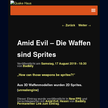
Zum
News zu
Inhalt
Hauptmenü
Quake
Quake,
wechseln
Doom, FPS,
Haus
Arcade
Beitragsnavigation
←
Zurück
Weiter
→
Amid Evil – Die Waffen
sind Sprites
Veröffentlicht am
Samstag, 17 August 2019 - 18:30
von
Badb0y
„How can those weapons be sprites?!“
Aus 3D Waffenmodellen wurden 2D Sprites.
(
unrealengine
)
Dieser Eintrag wurde veröffentlicht in
New FPS
und
verschlagwortet mit
Amid Evil
,
Hexen
von
Badb0y
.
Permanenter Link zum Eintrag
.