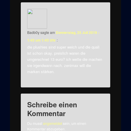
Badb0y
sagte am
Donnerstag, 25 Juli 2019 -
1:43 um 1:43 Uhr
:
die plushies sind super weich und die quali
ist schon okay. preislich waren die
umgerechnet 13 euro? ich wette die machen
sie irgendwann nach. zenimax will die
marken stärken.
Schreibe einen
Kommentar
Du musst
angemeldet
sein, um einen
Kommentar abzugeben.