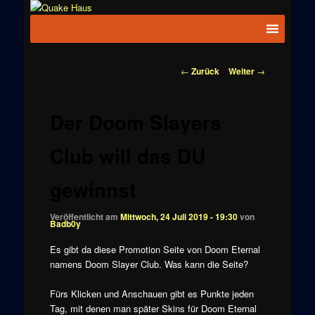
Zum
News zu
Inhalt
Hauptmenü
Quake
Quake,
wechseln
Doom, FPS,
Haus
Arcade
Beitragsnavigation
←
Zurück
Weiter
→
Der Doom Slayers
Club will das DU
gewinnst
Veröffentlicht am
Mittwoch, 24 Juli 2019 - 19:30
von
Badb0y
Es gibt da diese Promotion Seite von Doom Eternal
namens Doom Slayer Club. Was kann die Seite?
Fürs Klicken und Anschauen gibt es Punkte jeden
Tag, mit denen man später Skins für Doom Eternal