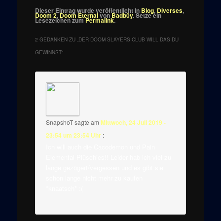
Dieser Eintrag wurde veröffentlicht in
Blog
,
Diverses
,
Doom 2
,
Doom Eternal
von
Badb0y
. Setze ein
Lesezeichen zum
Permalink
.
2 GEDANKEN ZU „
DER DOOM SLAYERS CLUB WILL DAS DU
GEWINNST
“
SnapshoT
sagte am
Mittwoch, 24 Juli 2019 -
23:54 um 23:54 Uhr
:
Ich will auch die Cacodemon und Pain
Elemental Plüschies!! Leider hab ich viel zu
lange gezögert/vergessen und es gibt sie
schon lange nicht mehr zu kaufen
*knaatsch* :(