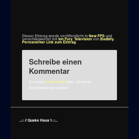
Dieser Eintrag wurde veröffentlicht in
New FPS
und
verschlagwortet mit
Ion Fury
,
Television
von
Badb0y
.
Permanenter Link zum Eintrag
.
Schreibe einen
Kommentar
Du musst
angemeldet
sein, um einen
Kommentar abzugeben.
..:: // Quake Haus \\ ::..