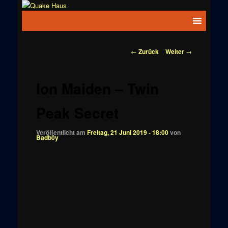
Zum
News zu
Inhalt
Hauptmenü
Quake
Quake,
wechseln
Doom, FPS,
Haus
Arcade
Beitragsnavigation
←
Zurück
Weiter
→
Ion Maiden – Twin
Peak Secret
Veröffentlicht am
Freitag, 21 Juni 2019 - 18:00
von
Badb0y