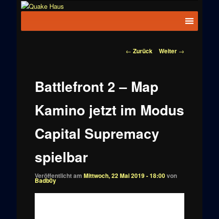
Zum
News zu
Inhalt
Hauptmenü
Quake
Quake,
wechseln
Doom, FPS,
Haus
Arcade
Beitragsnavigation
←
Zurück
Weiter
→
Battlefront 2 – Map
Kamino jetzt im Modus
Capital Supremacy
spielbar
Veröffentlicht am
Mittwoch, 22 Mai 2019 - 18:00
von
Badb0y