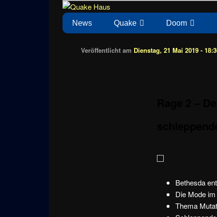
Zum
News zu Quake, Doom, FPS, Arcade
Quake Haus
Inhalt
Hauptmenü
News
Quake
Doom
wechseln
Veröffentlicht am
Dienstag, 21 Mai 2019 - 18:
Rage 2 – De
schleppend
Bethesda en
Die Mode im 
Thema Mutat