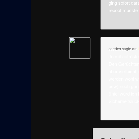
ging sofort dar
reboot musste 
caedes
sagte am
Jo mit aufrüs
Den Gerüchten 
aber vielleicht
werden wohl we
usw) noch güns
(Intel würd ic
Sicherheitslü