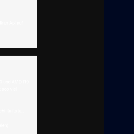
lkan Api auf
70 und AMD R9
 soo viel
t läufts ja..
elen)