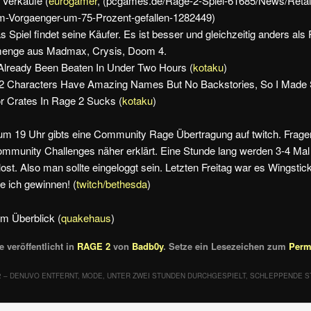
Verkäufe (
eurogamer
, (pcgames.de/Rage-2-Spiel-61685/News/Retai
m-Vorgaenger-um-75-Prozent-gefallen-1282449)
s Spiel findet seine Käufer. Es ist besser und gleichzeitig anders als
tmenge aus Madmax, Crysis, Doom 4.
lready Been Beaten In Under Two Hours (
kotaku
)
2 Characters Have Amazing Names But No Backstories, So I Made
r Crates In Rage 2 Sucks (
kotaku
)
um 19 Uhr gibts eine Community Rage Übertragung auf twitch. Frag
ommunity Challenges näher erklärt. Eine Stunde lang werden 3-4 Ma
ost. Also man sollte eingeloggt sein. Letzten Freitag war es Wingstic
e ich gewinnen! (
twitch/bethesda
)
m Überblick (
quakehaus
)
 veröffentlicht in
RAGE 2
von
Badb0y
. Setze ein Lesezeichen zum
Perm
2 – DENUVO ENTFERNT, MODE, UNTER ZWEI STUNDEN DURCHGESPIELT, SCHLEPPENDE 