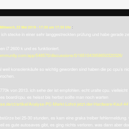
Mittwoch, 22 Mai 2019 - 17:35 um 17:35 Uhr
:
 ich stecke in einer sehr langgestreckten prüfung und habe gerade zei
nen i7 2600 k und es funktioniert.
community.com/app/548570/discussions/0/1651043958650320326/
l weil konsolenkäufe so wichtig geworden sind haben die pc cpu’s ni
prochen.
770k von 2013. ich sehe der ist empfohlen. echt uralte cpu. vielleicht 
ues board/cpu. es heisst bis herbst sollte man noch warten
ise.de/ct/artikel/Analyse-PC-Markt-Lohnt-jetzt-der-Hardware-Kauf-4
bstürze bei 25-30 stunden, es kam eine graka treiber fehlermeldung.
l es gute autosaves gibt, es ging nichts verloren. was dann aber doo