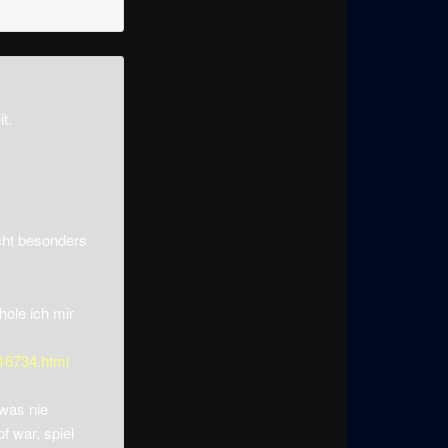
t.
cht besonders
hole ich mir
416734.html
 was nie
f war, spiel