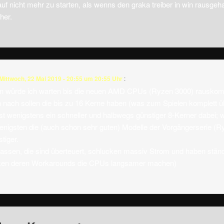
auf nicht mehr zu starten, als wenns den graka treiber in win rausgeh
her.
Mittwoch, 22 Mai 2019 - 20:55 um 20:55 Uhr
:
ten würde ich warten bis die neuen AMD CPUs (Ryzen 3000) rausko
nach sollen die bis zu 16 Kerne haben (was zum Spielen komplett übe
 ist wenigstens ein schneller und halbwegs günstiger 8-Kerner dabei; 
nigsten die (auch schon sehr guten) Modelle der Vorgängerserie (
tiger.
h lassen, die sind überteuert, schlucken massiv Strom und haben stän
cken deren Workarounds die CPUs langsamer machen)