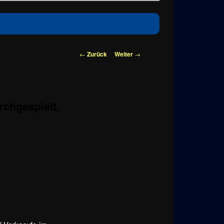
Beitragsnavigation
←
Zurück
Weiter
→
rchgespielt,