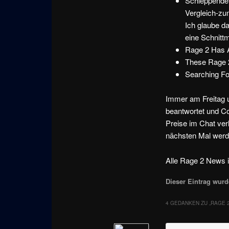
Schleppende 
Vergleich-zu
Ich glaube da
eine Schnit
Rage 2 Has A
These Rage 
Searching Fo
Immer am Freitag 
beantwortet und C
Preise im Chat verl
nächsten Mal werd
Alle Rage 2 News i
Dieser Eintrag wurde
4 GEDANKEN ZU „
RAGE 