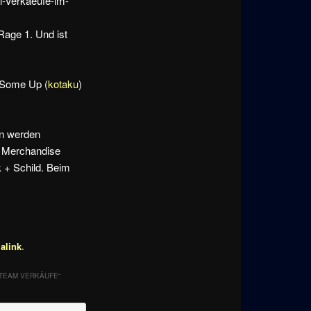
l-Verkaeufe-im-
 Rage 1. Und ist
 Some Up (
kotaku
)
en werden
l Merchandise
k + Schild. Beim
alink
.
STEAM VERKÄUFE
“