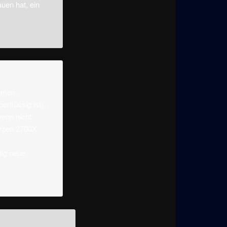
auen hat, ein
mmen.
rflüssig ist),
wenn nicht
Ryzen 2700X
dig neue