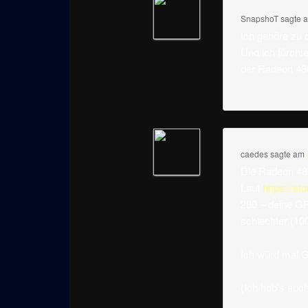
SnapshoT
sagte 
Ich gehöre zu 
Und ich fürchte
der Radeon 480
caedes
sagte am
Die Radeon 480
Laut
https://s
280 – deine GPU
schlechter (10
Ich würd mal Go
(Ich hab’s auch