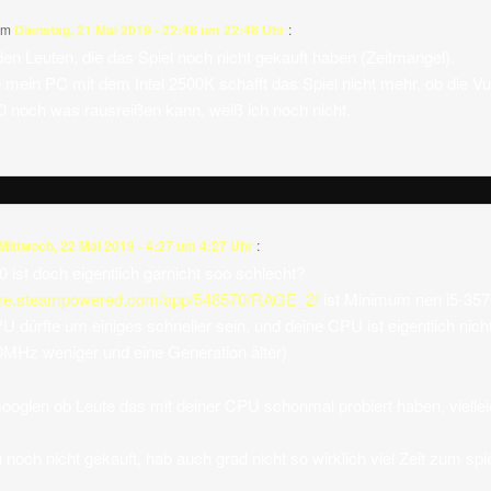
am
Dienstag, 21 Mai 2019 - 22:46 um 22:46 Uhr
:
den Leuten, die das Spiel noch nicht gekauft haben (Zeitmangel).
 mein PC mit dem Intel 2500K schafft das Spiel nicht mehr, ob die Vu
 noch was rausreißen kann, weiß ich noch nicht.
Mittwoch, 22 Mai 2019 - 4:27 um 4:27 Uhr
:
 ist doch eigentlich garnicht soo schlecht?
tore.steampowered.com/app/548570/RAGE_2/
ist Minimum nen i5-35
 dürfte um einiges schneller sein, und deine CPU ist eigentlich nicht
0MHz weniger und eine Generation älter)
oglen ob Leute das mit deiner CPU schonmal probiert haben, vielleich
 noch nicht gekauft, hab auch grad nicht so wirklich viel Zeit zum spi