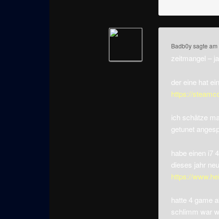
Badb0y
sagte am
zeitmangel – ja
der eine hat ei
https://steam
ich schätze ma
getunet anges
habe einen i7 4
dieses jahr ne
https://www.he
hatte 4 game a
schlimm war wei