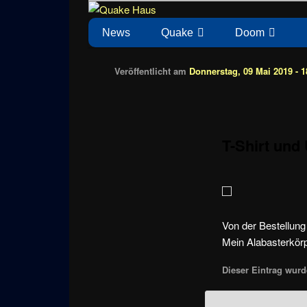
Zum
News zu Quake, Doom, FPS, Arcade
Quake Haus
Inhalt
Hauptmenü
News
Quake
Doom
wechseln
Veröffentlicht am
Donnerstag, 09 Mai 2019 - 1
T-Shirt un
Von der Bestellung 
Mein Alabasterkör
Dieser Eintrag wurde