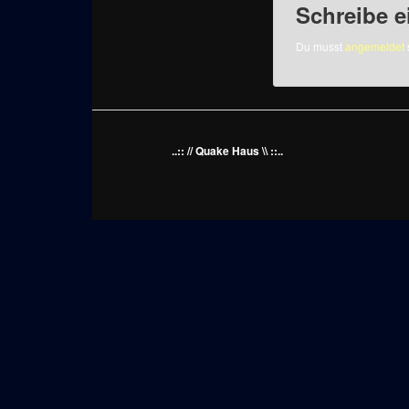
Schreibe 
Du musst
angemeldet
..:: // Quake Haus \\ ::..