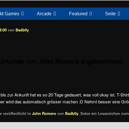
Id Games
Arcade
Featured
Seite
8:00
von
Badb0y
d Urkunde von John Romero angekommen!
bis zur Ankunft hat es so 20 Tage gedauert, was voll okay ist. T-Shirt 
per wird das automatisch grösser machen :D Nehmt besser eine Grö
 veröffentlicht in
John Romero
von
Badb0y
. Setze ein Lesezeichen zu