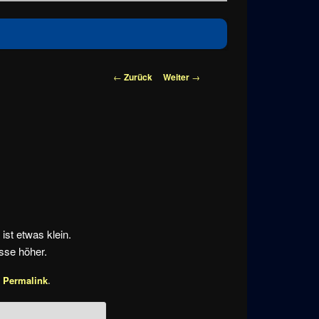
Beitragsnavigation
←
Zurück
Weiter
→
ist etwas klein.
sse höher.
m
Permalink
.