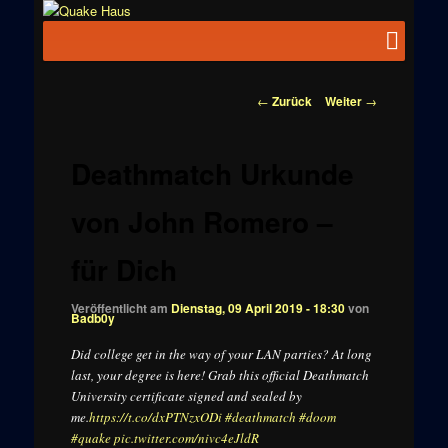
Zum
News zu
Inhalt
Hauptmenü
Quake
Quake,
wechseln
Doom, FPS,
Haus
Arcade
Beitragsnavigation
←
Zurück
Weiter
→
Deathmatch Urkunde
von John Romero –
für Dich
Veröffentlicht am
Dienstag, 09 April 2019 - 18:30
von
Badb0y
Did college get in the way of your LAN parties? At long
last, your degree is here! Grab this official Deathmatch
University certificate signed and sealed by
me.
https://t.co/dxPTNzxODi
#deathmatch
#doom
#quake
pic.twitter.com/nivc4eJldR