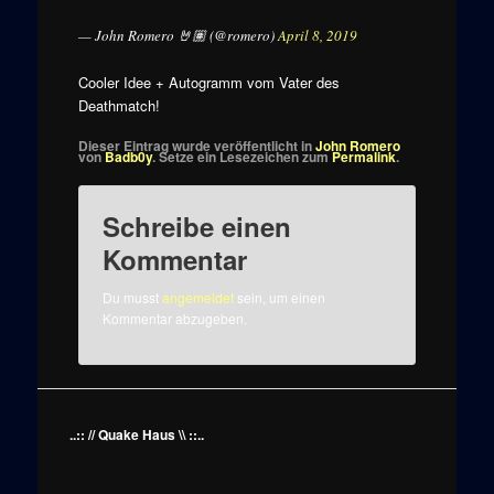
— John Romero 🤘🏽 (@romero)
April 8, 2019
Cooler Idee + Autogramm vom Vater des
Deathmatch!
Dieser Eintrag wurde veröffentlicht in
John Romero
von
Badb0y
. Setze ein Lesezeichen zum
Permalink
.
Schreibe einen
Kommentar
Du musst
angemeldet
sein, um einen
Kommentar abzugeben.
..:: // Quake Haus \\ ::..