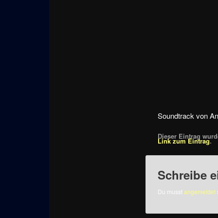
Soundtrack von An
Dieser Eintrag wurde
Link zum Eintrag
.
Schreibe 
Du musst
angemeldet