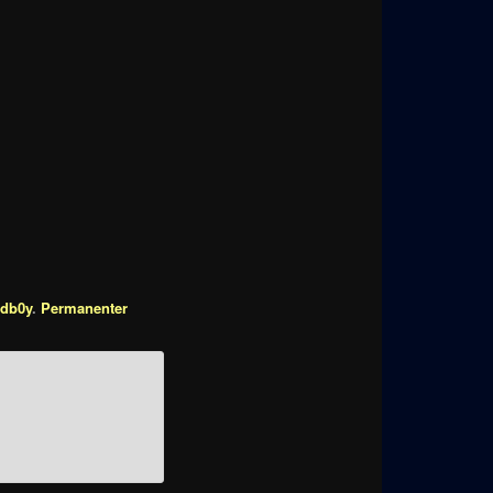
db0y
.
Permanenter