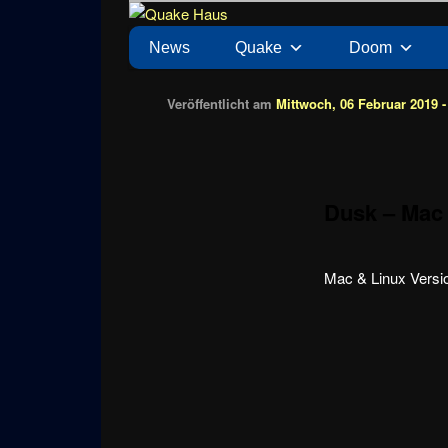
Zum
News zu Quake, Doom, FPS, Arcade
Quake Haus
Inhalt
Hauptmenü
News
Quake
Doom
wechseln
Veröffentlicht am
Mittwoch, 06 Februar 2019 -
Dusk – Mac 
Mac & Linux Versio