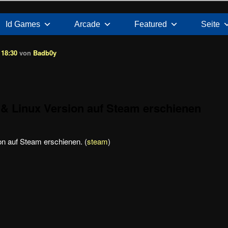
Id Games
Arcade
Featured
Seite
 18:30
von
Badb0y
& Linux Version auf Steam erschienen
n auf Steam erschienen. (
steam
)