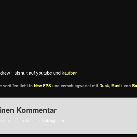
drew Hulshult auf youtube und
kaufbar
.
 veröffentlicht in
New FPS
und verschlagwortet mit
Dusk
,
Musik
von
Ba
einen Kommentar
sein, um einen Kommentar abzugeben.