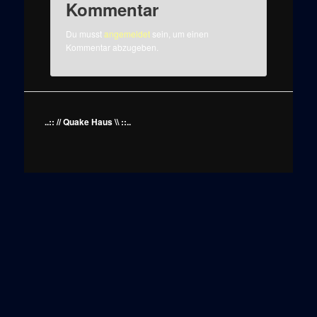
Kommentar
Du musst
angemeldet
sein, um einen
Kommentar abzugeben.
..:: // Quake Haus \\ ::..