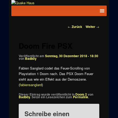
Zum
News zu
Inhalt
Hauptmenü
Quake
Quake,
wechseln
Doom, FPS,
Haus
Arcade
Beitragsnavigation
←
Zurück
Weiter
→
Doom Fire PSX
Veröffentlicht am
Sonntag, 30 Dezember 2018 - 18:30
von
Badb0y
Fabien Sanglard codet das Feuer-Scrolling von
Playstation 1 Doom nach. Das PSX Doom Feuer
sieht aus wie ein Effekt aus der Demoszene.
(
fabiensanglard
)
Dieser Eintrag wurde veröffentlicht in
Doom 2
von
Badb0y
. Setze ein Lesezeichen zum
Permalink
.
Schreibe einen