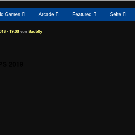
Id Games
Arcade
Featured
Seite
18 - 19:00
von
Badb0y
PS 2019