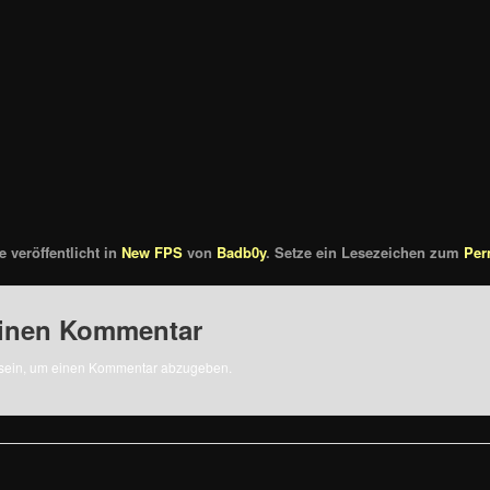
 veröffentlicht in
New FPS
von
Badb0y
. Setze ein Lesezeichen zum
Per
einen Kommentar
sein, um einen Kommentar abzugeben.