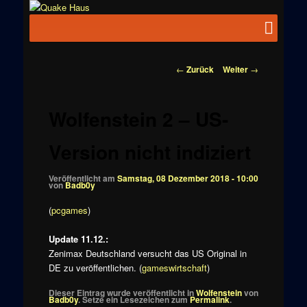
Zum
News zu
Inhalt
Hauptmenü
Quake
Quake,
wechseln
Doom, FPS,
Haus
Arcade
Beitragsnavigation
←
Zurück
Weiter
→
Wolfenstein 2 – US-
Version nicht indiziert
Veröffentlicht am
Samstag, 08 Dezember 2018 - 10:00
von
Badb0y
(
pcgames
)
Update 11.12.:
Zenimax Deutschland versucht das US Original in
DE zu veröffentlichen. (
gameswirtschaft
)
Dieser Eintrag wurde veröffentlicht in
Wolfenstein
von
Badb0y
. Setze ein Lesezeichen zum
Permalink
.