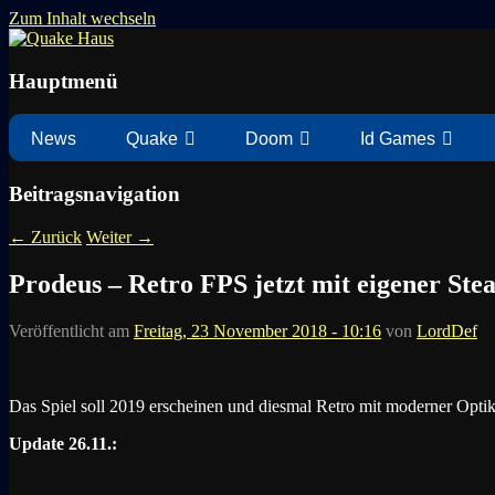
Zum Inhalt wechseln
News zu Quake, Doom, FPS, Arcade
Quake Haus
Hauptmenü
News
Quake
Doom
Id Games
Beitragsnavigation
←
Zurück
Weiter
→
Prodeus – Retro FPS jetzt mit eigener Ste
Veröffentlicht am
Freitag, 23 November 2018 - 10:16
von
LordDef
Das Spiel soll 2019 erscheinen und diesmal Retro mit moderner Optik
Update 26.11.: