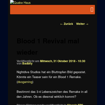
Zum
News zu
Inhalt
Hauptmenü
Quake
Quake,
wechseln
Doom, FPS,
Haus
Arcade
Beitragsnavigation
←
Zurück
Weiter
→
Blood 1 Revival mal
wieder
Veröffentlicht am
Mittwoch, 31 Oktober 2018 - 10:30
von
Badb0y
Nightdive Studios hat ein Bluttropfen Bild gepostet.
Könnte ein Teaser sein für ein Blood 1 Remake.
(
dsogaming
)
Bestimmt das 3-4 Lebenszeichen des Remake in all
den Jahren. Ob es diesmal wirklich kommt?