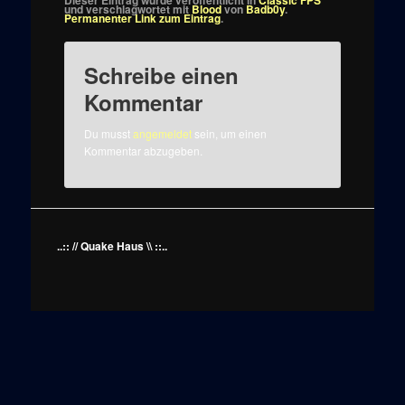
Dieser Eintrag wurde veröffentlicht in
Classic FPS
und verschlagwortet mit
Blood
von
Badb0y
.
Permanenter Link zum Eintrag
.
Schreibe einen
Kommentar
Du musst
angemeldet
sein, um einen
Kommentar abzugeben.
..:: // Quake Haus \\ ::..