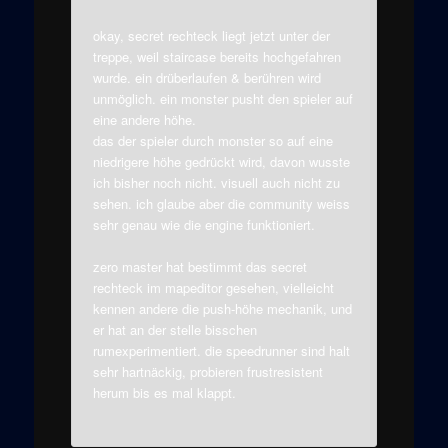
okay, secret rechteck liegt jetzt unter der
treppe, weil staircase bereits hochgefahren
wurde. ein drüberlaufen & berühren wird
unmöglich. ein monster pusht den spieler auf
eine andere höhe.
das der spieler durch monster so auf eine
niedrigere höhe gedrückt wird, davon wusste
ich bisher noch nicht. visuell auch nicht zu
sehen. ich glaube aber die community weiss
sehr genau wie die engine funktioniert.
zero master hat bestimmt das secret
rechteck im mapeditor gesehen, vielleicht
kennen andere die push-höhe mechanik, und
er hat an der stelle bisschen
rumexperimentiert. die speedrunner sind halt
sehr hartnäckig, probieren frustresistent
herum bis es mal klappt.