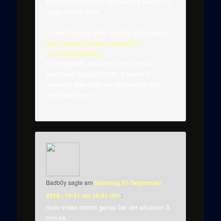
sind auch noch nicht alle secrets gelöst, so
mega schwer alles.
In dem Kurzclip sieht man die stelle besser:
https://www.youtube.com/watch?
v=irNoHfnLXRM&t=
Richtig gerafft hab ichs noch nicht es
erschreint nur die Schrift „A secret is
revealed“ aber gibts bei dem secret auch
eine Belohnung?
Badb0y
sagte am
Samstag, 01 September
2018 - 19:41 um 19:41 Uhr
:
mein video startet genau bei der situation 3.
minute.