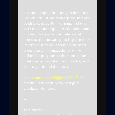
–
secrets sind gesetze linien, geht der spieler
über die linie, ist das secret gelöst. naja eine
belohnung, gutes item, kann man auf einen
platz in der nähe legen – ist aber kein secret.
ihr denkt das alle nur weil hinter secret
linie/platz ja meist was gutes liegt :) in doom
ist alles drüberlaufen oder berühren, damit
etwas passiert. im mapeditor eine linie
ziehen (bei gang, der spieler muss ja über
linie) oder rechteck (bei platz = sector), und
dann sagen das ist das secret.
https://youtu.be/ZQZSgiUOV8Y?t=7m44s
schau 15 sekunden, bloss nicht ganz
anschauen der labert
–
zero master: