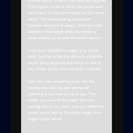
In other words, a secret can only be triggered
if doomguys center is within the secret area
and if he is on the same height as the secret
sector. The second being impossible
because doomguy is always lifted up to the
teleporter floor height when his center is
either exactly on or over the secret sector. I
it has been possible to trigger it by using
idclip, but this is the first demo to show this
secret being triggered and hence no use of
any cheats (idclip does not work in demos).
This trick has something to do with the
moving door and the pain elemental
spawning a lost soul on top of you. This
forces you down to the lowest floor the
moving door is on, which puts you within the
secret sector and on the same height, thus
triggering the secret.
–