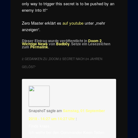
only way to trigger this secret is to be pushed by an
enemy into it!“
Zero Master erklärt es
auf youtube
unter „mehr
anzeigen“.
Dieser Eintrag wurde veröffentlicht in
Doom 2
,
Wichtige News
von
Badb0y
. Setze ein Lesezeichen
zum
Permalink
.
2 GEDANKEN ZU „
DOOM 2 SECRET NACH 24 JAHREN
GELÖST
“
SnapshoT
sagte am
Samstag, 01 September
2018 - 14:27 um 14:27 Uhr
:
Finds krass.
Ich wette bei den Commander Keen Teilen