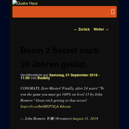
Zum
News zu
Inhalt
Hauptmenü
Quake
Quake,
wechseln
Doom, FPS,
Haus
Arcade
Beitragsnavigation
←
Zurück
Weiter
→
Doom 2 Secret nach
24 Jahren gelöst
Veröffentlicht am
Samstag, 01 September 2018 -
11:00
von
Badb0y
CONGRATS, Zero Master! Finally, after 24 years! "To
win the game you must get 100% on level 15 by John
Romero." Great trick getting to that secret!
https://t.co/Im9BSP5Eyh
#doom
— John Romero 🤘🏽 (@romero)
August 31, 2018