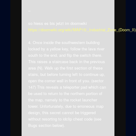
–
so hiess es bis jetzt im doomwiki
https://doomwiki.org/wiki/MAP15:_Industrial_Zone_(Doom_II)
4. Once inside the southwestern building
locked by a yellow key, follow the lava river
south to the end, and flip the switch there.
This raises a staircase back in the previous
area (N). Walk up the first section of these
stairs, but before turning left to continue up,
open the corner wall in front of you. (sector
147) This reveals a teleporter pad which can
be used to return to the northern portion of
the map, namely to the rocket launcher
tower. Unfortunately, due to erroneous map
design, this secret cannot be triggered
without resorting to idclip cheat code (see
Bugs section below).