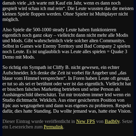
damals viele „ich warte mit Kauf ein Jahr, wenn es dann noch
gespielt wird schau ich mal rein“. Die Leute wussten das die meisten
kleinen Spiele floppen werden. Ohne Spieler ist Multiplayer nicht
möglich.
Also Spiele die 500-1000 steady Leute haben funktionieren
eigentlich noch ganz okay – vielleicht dann nicht mehr alle Modis
und Mods. Gibt wahrscheinlich viele solcher alten Communitys.
Selbst in Games wie Enemy Territory und Bad Company 2 spielen
noch Leute. Es ist unglaublich was Leute alles spielen = Quake 3
Demo mit Mods.
So richtig ein Sympath ist Cliffy B. nicht gewesen, ein echter
Aufschneider. Ich denke die Zeit ist vorbei für Angeber und „das
blaue vom Himmel versprechen“. In Foren haben Leute oft gesagt,
er tut so als sei er berühmt oder wer ist das eigentlich. Vielleicht hat
er bisschen falsches Marketing betrieben und seine Person als
Aushängeschild überschätzt. Tut mir trotzdem immer leid wenn ein
Studio dichtmacht. Wirklich. Aus einer gesicherten Position von
Epic aus wegzugehen und dann was eigenes zu probieren. Respekt
dafür, dies hatte Standing. Da wollte jemand was, hatte eine Vision.
Dieser Eintrag wurde veröffentlicht in
New FPS
von
Badb0y
. Setze
ein Lesezeichen zum
Permalink
.