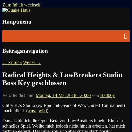
Zum Inhalt wechseln
News zu Quake, Doom, FPS, Arcade
Quake Haus
Hauptmenü
Beitragsnavigation
←
Zurück
Weiter
→
Radical Heights & LawBreakers Studio
Boss Key geschlossen
Veröffentlicht am
Montag, 14 Mai 2018 - 20:00
von
Badb0y
Cliffy B.’s Studio (ex-Epic mit Gears of War, Unreal Tournament)
macht dicht. (
-rps-
,
wiki
)
Damals bin ich die Open Beta von LawBreakers hinein. Ein sehr
schnelles Spiel. Wollte mich jedoch nicht hinein arbeiten, hat mich
nicht so gereizt. Das Spiel soll sich aber später stark positiv