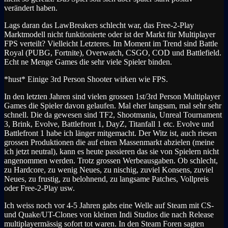
verändert haben.
Lags daran das LawBreakers schlecht war, das Free-2-Play
Marktmodell nicht funktionierte oder ist der Markt für Multiplayer
FPS verteilt? Vielleicht Letzteres. Im Moment im Trend sind Battle
Royal (PUBG, Fortnite), Overwatch, CSGO, COD und Battlefield.
Echt ne Menge Games die sehr viele Spieler binden.
*hust* Einige 3rd Person Shooter wirken wie FPS.
In den letzten Jahren sind vielen grossen 1st/3rd Person Multiplayer
Games die Spieler davon gelaufen. Mal eher langsam, mal sehr sehr
schnell. Die da gewesen sind TF2, Shootmania, Unreal Tournament
3, Brink, Evolve, Battlefront 1, DayZ, Titanfall 1 etc. Evolve und
Battlefront 1 habe ich länger mitgemacht. Der Witz ist, auch riesen
grossen Produktionen die auf einen Massenmarkt abzielen (meine
ich jetzt neutral), kann es heute passieren das sie von Spielern nicht
angenommen werden. Trotz grossen Werbeausgaben. Ob schlecht,
zu Hardcore, zu wenig Neues, zu nischig, zuviel Konsens, zuviel
Neues, zu frustig, zu belohnend, zu langsame Patches, Vollpreis
oder Free-2-Play usw.
Ich weiss noch vor 4-5 Jahren gabs eine Welle auf Steam mit CS-
und Quake/UT-Clones von kleinen Indi Studios die nach Release
multiplayermässig sofort tot waren. In den Steam Foren sagten