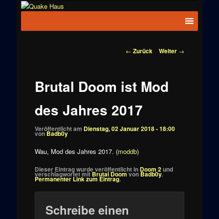
Zum
News zu
Inhalt
Hauptmenü
Quake
Quake,
wechseln
Doom, FPS,
Haus
Arcade
Beitragsnavigation
←
Zurück
Weiter
→
Brutal Doom ist Mod
des Jahres 2017
Veröffentlicht am
Dienstag, 02 Januar 2018 - 18:00
von
Badb0y
Wau, Mod des Jahres 2017. (
moddb
)
Dieser Eintrag wurde veröffentlicht in
Doom 2
und
verschlagwortet mit
Brutal Doom
von
Badb0y
.
Permanenter Link zum Eintrag
.
Schreibe einen