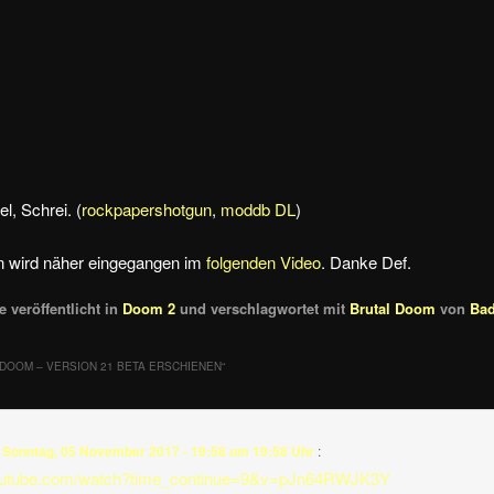
, Schrei. (
rockpapershotgun
,
moddb DL
)
n wird näher eingegangen im
folgenden Video
. Danke Def.
 veröffentlicht in
Doom 2
und verschlagwortet mit
Brutal Doom
von
Ba
DOOM – VERSION 21 BETA ERSCHIENEN
“
m
Sonntag, 05 November 2017 - 19:58 um 19:58 Uhr
:
youtube.com/watch?time_continue=9&v=pJn64RWJK3Y