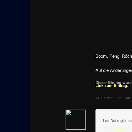
Boom, Peng, Röchel
Auf die Änderunge
Dieser Eintrag wurde
Link zum Eintrag
.
1 GEDANKE ZU „
BRUTAL 
LordDef
sagte a
https://www.