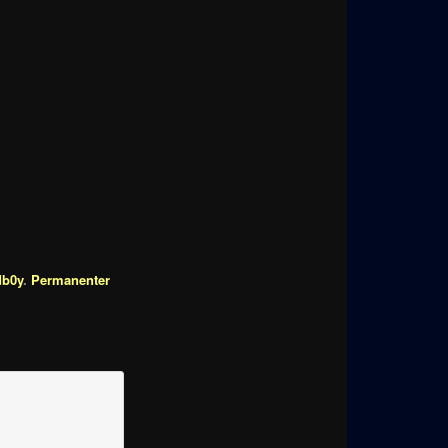
db0y
.
Permanenter