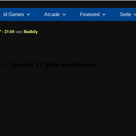
Id Games
Arcade
Featured
Seite
 - 21:04
von
Badb0y
 – Version 21 Beta erschienen