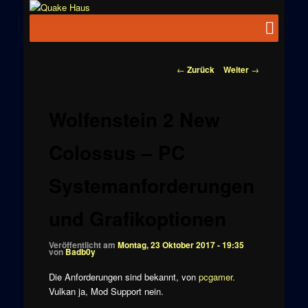
Zum
News zu
Inhalt
Hauptmenü
Quake
Quake,
wechseln
Doom, FPS,
Haus
Arcade
Beitragsnavigation
←
Zurück
Weiter
→
Wolfenstein 2 New
Colossus – PC
Systemanforderungen
und Grafikoptionen
Veröffentlicht am
Montag, 23 Oktober 2017 - 19:35
von
Badb0y
Die Anforderungen sind bekannt, von
pcgamer
.
Vulkan ja, Mod Support nein.