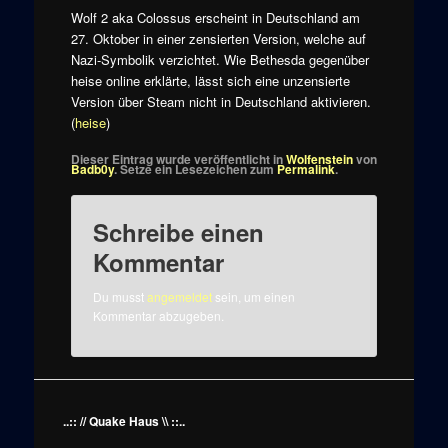
Wolf 2 aka Colossus erscheint in Deutschland am
27. Oktober in einer zensierten Version, welche auf
Nazi-Symbolik verzichtet. Wie Bethesda gegenüber
heise online erklärte, lässt sich eine unzensierte
Version über Steam nicht in Deutschland aktivieren.
(
heise
)
Dieser Eintrag wurde veröffentlicht in
Wolfenstein
von
Badb0y
. Setze ein Lesezeichen zum
Permalink
.
Schreibe einen
Kommentar
Du musst
angemeldet
sein, um einen
Kommentar abzugeben.
..:: // Quake Haus \\ ::..