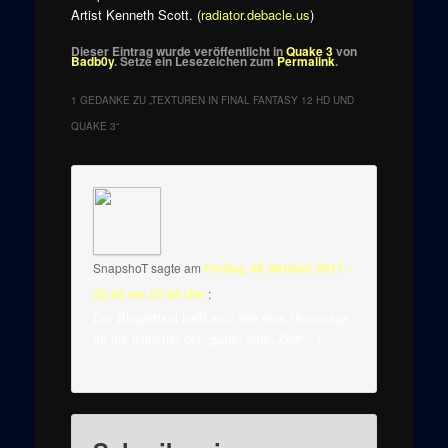
Artist Kenneth Scott. (
radiator.debacle.us
)
Dieser Eintrag wurde veröffentlicht in
Quake 3
von
Badb0y
. Setze ein Lesezeichen zum
Permalink
.
1 GEDANKE ZU „
TEXTUREN IN FINAL FANTASY 12 HD UND
QUAKE 3
“
SnapshoT
sagte am
Freitag, 06 Oktober 2017 -
22:45 um 22:45 Uhr
:
Der Blogartikel ließt sich wie eine Hommage
an die Künstler der „guten alten Zeit“. :)