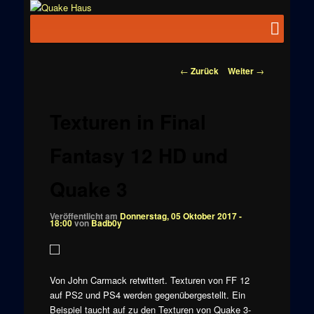
Zum
News zu
Inhalt
Hauptmenü
Quake
Quake,
wechseln
Doom, FPS,
Haus
Arcade
Beitragsnavigation
←
Zurück
Weiter
→
Texturen in Final
Fantasy 12 HD und
Quake 3
Veröffentlicht am
Donnerstag, 05 Oktober 2017 -
18:00
von
Badb0y
Von John Carmack retwittert. Texturen von FF 12
auf PS2 und PS4 werden gegenübergestellt. Ein
Beispiel taucht auf zu den Texturen von Quake 3-