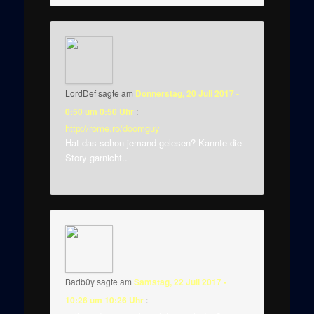
LordDef
sagte am
Donnerstag, 20 Juli 2017 -
0:50 um 0:50 Uhr
:
http://rome.ro/doomguy
Hat das schon jemand gelesen? Kannte die
Story garnicht..
Badb0y
sagte am
Samstag, 22 Juli 2017 -
10:26 um 10:26 Uhr
: