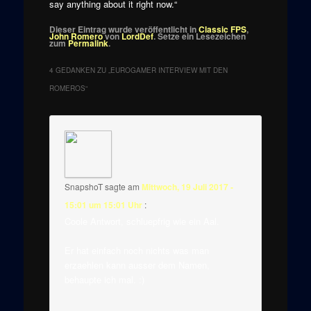
say anything about it right now.“
Dieser Eintrag wurde veröffentlicht in
Classic FPS
,
John Romero
von
LordDef
. Setze ein Lesezeichen
zum
Permalink
.
4 GEDANKEN ZU „
EUROGAMER INTERVIEW MIT DEN
ROMEROS
“
SnapshoT
sagte am
Mittwoch, 19 Juli 2017 -
15:01 um 15:01 Uhr
:
Coole Antwort, schluepfrig wie ein Aal.
Er hat einfach noch nichts was man
erzaehlen kann ausser dem Namen,
behaupte ich mal. :)