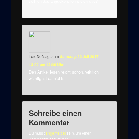
soll ich das angucken, lohnt sich das?
LordDef
sagte am
Samstag, 22 Juli 2017 -
13:09 um 13:09 Uhr
:
Den Artikel lesen reicht schon, wikrlich
wichtig ist da nichts.
Schreibe einen
Kommentar
Du musst
angemeldet
sein, um einen
Kommentar abzugeben.