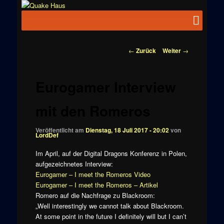
Zum
News zu
Inhalt
Hauptmenü
Quake
Quake,
wechseln
Doom, FPS,
Haus
Arcade
Beitragsnavigation
←
Zurück
Weiter
→
Eurogamer Interview
mit den Romeros
Veröffentlicht am
Dienstag, 18 Juli 2017 - 20:02
von
LordDef
Im April, auf der Digital Dragons Konferenz in Polen,
aufgezeichnetes Interview:
Eurogamer – I meet the Romeros Video
Eurogamer – I meet the Romeros – Artikel
Romero auf die Nachfrage zu Blackroom:
„Well interestingly we cannot talk about Blackroom.
At some point in the future I definitely will but I can’t