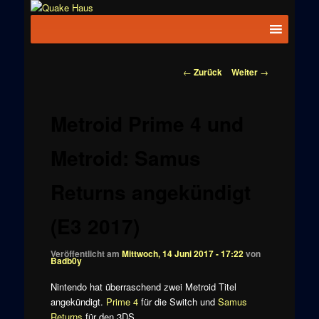
Zum
News zu
Inhalt
Hauptmenü
Quake
Quake,
wechseln
Doom, FPS,
Haus
Arcade
Beitragsnavigation
←
Zurück
Weiter
→
Metroid Prime 4 und
Metroid: Samus
Returns angekündigt
(E3 2017)
Veröffentlicht am
Mittwoch, 14 Juni 2017 - 17:22
von
Badb0y
Nintendo hat überraschend zwei Metroid Titel
angekündigt.
Prime 4
für die Switch und
Samus
Returns
für den 3DS.