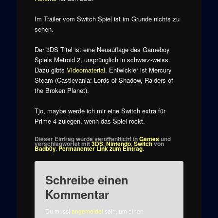
Im Trailer vom Switch Spiel ist im Grunde nichts zu
sehen.
Der 3DS Titel ist eine Neuauflage des Gameboy
Spiels Metroid 2, ursprünglich in schwarz-weiss.
Dazu gibts
Videomaterial
. Entwickler ist Mercury
Steam (Castlevania: Lords of Shadow, Raiders of
the Broken Planet).
Tjo, maybe werde ich mir eine Switch extra für
Prime 4 zulegen, wenn das Spiel rockt.
Dieser Eintrag wurde veröffentlicht in
Games
und
verschlagwortet mit
3DS
,
Nintendo
,
Switch
von
Badb0y
.
Permanenter Link zum Eintrag
.
Schreibe einen
Kommentar
Du musst
angemeldet
sein, um einen