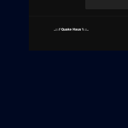
..:: // Quake Haus \\ ::..