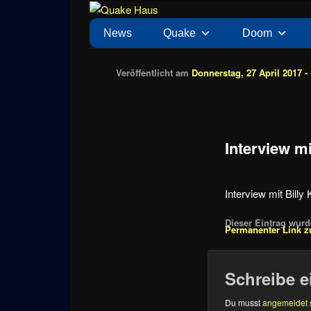
Zum
News zu Quake, Doom, FPS, Arcade
Quake Haus
Inhalt
Hauptmenü
News
Quake
Doom
wechseln
Veröffentlicht am
Donnerstag, 27 April 2017 -
Interview m
Interview mit Billy
Dieser Eintrag wurde
Permanenter Link z
Schreibe 
Du musst
angemeldet