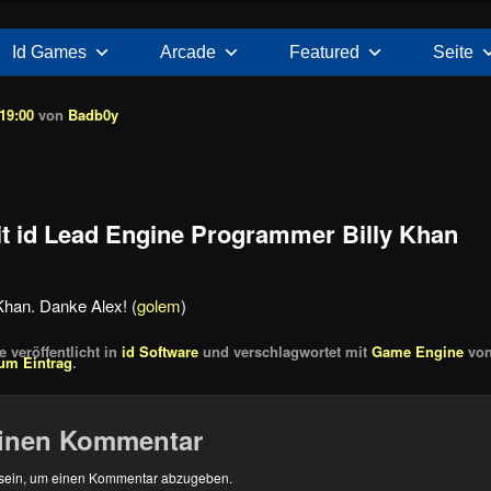
Id Games
Arcade
Featured
Seite
 19:00
von
Badb0y
it id Lead Engine Programmer Billy Khan
 Khan. Danke Alex! (
golem
)
 veröffentlicht in
id Software
und verschlagwortet mit
Game Engine
vo
um Eintrag
.
einen Kommentar
sein, um einen Kommentar abzugeben.