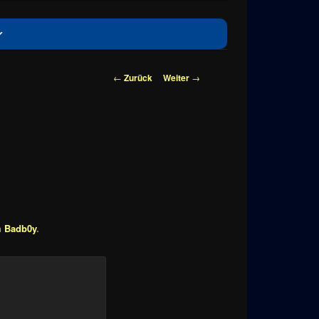
Beitragsnavigation
←
Zurück
Weiter
→
n
Badb0y
.