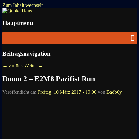
Zum Inhalt wechseln
News zu Quake, Doom, FPS, Arcade
Quake Haus
Hauptmenü
Beitragsnavigation
←
Zurück
Weiter
→
Doom 2 – E2M8 Pazifist Run
Veröffentlicht am
Freitag, 10 März 2017 - 19:00
von
Badb0y