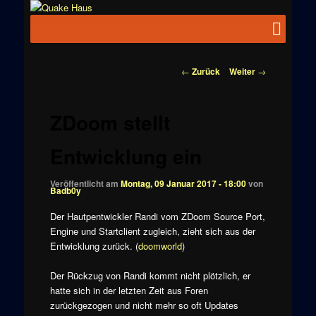
Zum
News zu
Inhalt
Hauptmenü
Quake
Quake,
wechseln
Doom, FPS,
Haus
Arcade
Beitragsnavigation
←
Zurück
Weiter
→
ZDoom stellt
Entwicklung ein
Veröffentlicht am
Montag, 09 Januar 2017 - 18:00
von
Badb0y
Der Hautpentwickler Randi vom ZDoom Source Port,
Engine und Startclient zugleich, zieht sich aus der
Entwicklung zurück. (
doomworld
)
Der Rückzug von Randi kommt nicht plötzlich, er
hatte sich in der letzten Zeit aus Foren
zurückgezogen und nicht mehr so oft Updates