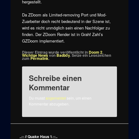
hergestellt.
Da ZDoom als Limited-removing Port und Mod-
Zuarbeiter doch recht bedeutend in der Szene ist,
wird es nicht unmöglich sein einen Nachfolger zu
finden. Der ZDoom Render ist in Grahf Zahl’s
GZDoom implementiert.
Dieser Eintrag wurde veröffentlicht in
Doom 2
,
Wichtige News
von
Badb0y
. Setze ein Lesezeichen
zum
Permalink
.
Schreibe einen
Kommentar
Du musst
angemeldet
sein, um einen
Kommentar abzugeben.
..:: // Quake Haus \\ ::..