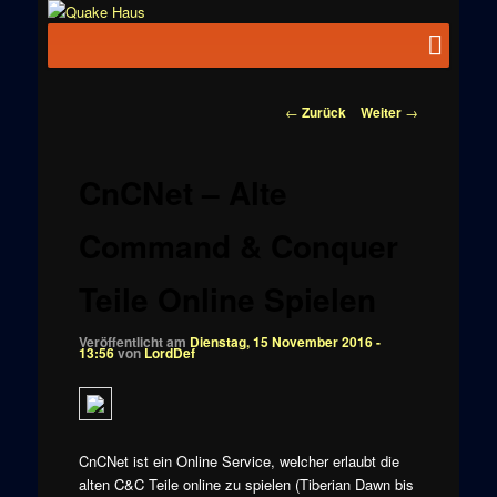
Zum
News zu
Inhalt
Hauptmenü
Quake
Quake,
wechseln
Doom, FPS,
Haus
Arcade
Beitragsnavigation
←
Zurück
Weiter
→
CnCNet – Alte
Command & Conquer
Teile Online Spielen
Veröffentlicht am
Dienstag, 15 November 2016 -
13:56
von
LordDef
CnCNet ist ein Online Service, welcher erlaubt die
alten C&C Teile online zu spielen (Tiberian Dawn bis