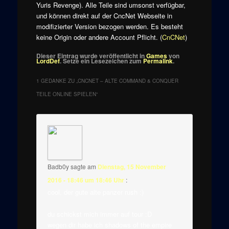
Yuris Revenge). Alle Teile sind umsonst verfügbar,
und können direkt auf der CncNet Webseite in
modifizierter Version bezogen werden. Es besteht
keine Origin oder andere Account Pflicht. (
CnCNet
)
Dieser Eintrag wurde veröffentlicht in
Games
von
LordDef
. Setze ein Lesezeichen zum
Permalink
.
1 GEDANKE ZU „
CNCNET – ALTE COMMAND & CONQUER
TEILE ONLINE SPIELEN
“
Badb0y
sagte am
Dienstag, 15 November
2016 - 18:46 um 18:46 Uhr
:
cool, der gute alte panzer rush :)
du schickst mich immer auf tour :D
wegen dir habe ich shadows of the empire