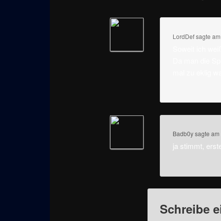
LordDef
sagte a
Soweit ich wei
Da man die Sp
mal zu eklig wa
Badb0y
sagte am
ja stimmt, erste
Schreibe 