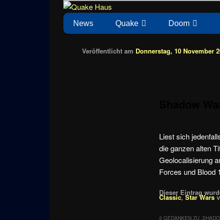
Zum
News zu Quake, Doom, FPS, Arcade
Quake Haus
Inhalt
Hauptmenü
News
Quake
Doom
wechseln
Veröffentlicht am
Donnerstag, 10 November 20
Shadow War
Liest sich jedenfal
die ganzen alten T
Geolocalisierung a
Forces und Blood 1
Dieser Eintrag wurde
Classic
,
Star Wars
v
2 GEDANKEN ZU „
SHADO