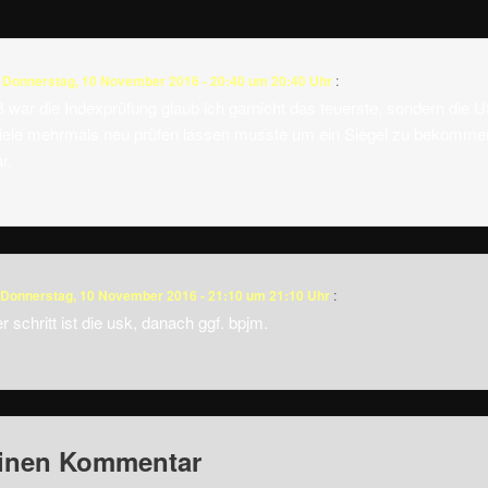
m
Donnerstag, 10 November 2016 - 20:40 um 20:40 Uhr
:
ß war die Indexprüfung glaub ich garnicht das teuerste, sondern die 
iele mehrmals neu prüfen lassen musste um ein Siegel zu bekomme
r.
Donnerstag, 10 November 2016 - 21:10 um 21:10 Uhr
:
r schritt ist die usk, danach ggf. bpjm.
einen Kommentar