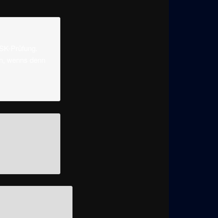
USK-Prüfung.
n, wenns denn