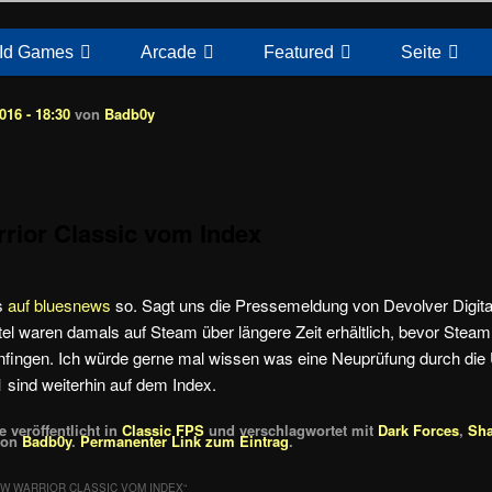
Id Games
Arcade
Featured
Seite
16 - 18:30
von
Badb0y
rior Classic vom Index
ls
auf bluesnews
so. Sagt uns die Pressemeldung von Devolver Digital
itel waren damals auf Steam über längere Zeit erhältlich, bevor Steam
nfingen. Ich würde gerne mal wissen was eine Neuprüfung durch die
 sind weiterhin auf dem Index.
 veröffentlicht in
Classic FPS
und verschlagwortet mit
Dark Forces
,
Sha
on
Badb0y
.
Permanenter Link zum Eintrag
.
W WARRIOR CLASSIC VOM INDEX
“