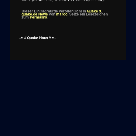
Dieser Eintrag wurde veröffentlicht in
Quake 3
,
quake.de News
von
marco
. Setze ein Lesezeichen
zum
Permalink
.
..:: // Quake Haus \\ ::..