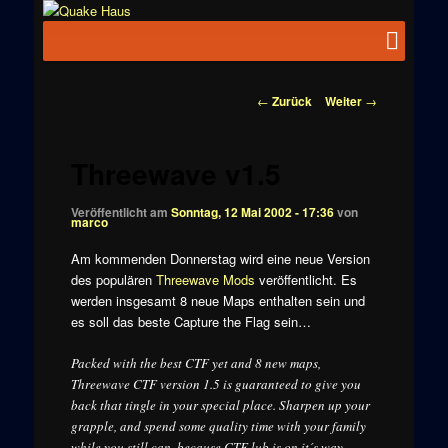
Zum
News zu
Inhalt
Hauptmenü
Quake
Quake,
wechseln
Doom, FPS,
Haus
Arcade
Beitragsnavigation
←
Zurück
Weiter
→
Threewave v1.5
Veröffentlicht am
Sonntag, 12 Mai 2002 - 17:36
von
marco
Am kommenden Donnerstag wird eine neue Version
des populären
Threewave Mods
veröffentlicht. Es
werden insgesamt 8 neue Maps enthalten sein und
es soll das beste Capture the Flag sein…
Packed with the best CTF yet and 8 new maps,
Threewave CTF version 1.5 is guaranteed to give you
back that tingle in your special place. Sharpen up your
grapple, and spend some quality time with your family
while you still can, because CTF lub is on it´s way.