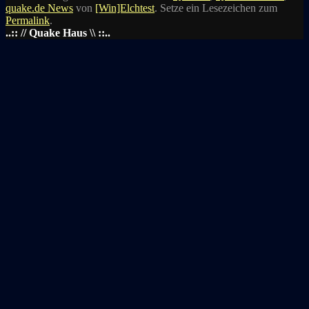
quake.de News
von
[Win]Elchtest
. Setze ein Lesezeichen zum
Permalink
.
..:: // Quake Haus \\ ::..