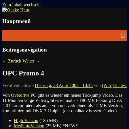
Zum Inhalt wechseln
News zu Quake, Doom, FPS, Arcade
Quake Haus
Hauptmenü
Beitragsnavigation
←
Zurück
Weiter
→
OPC Promo 4
Veröffentlicht am
Dienstag, 23 April 2002 - 10:44
von
[Win]Elchtest
Von
Overdrive PC
gibt es wieder ein neues Trickjump Video. Das
11 Minuten lange Video gibt es einmal als 186 MB Fassung DivX
5.01 komprimiert, als auch von uns verkleinert als 12 MB Version,
komprimiert mit DivX 3.11alpha (der qualitativ bessere Codec).
High-Version
(186 MB)
Medium-Version
(25 MB) *NEW*