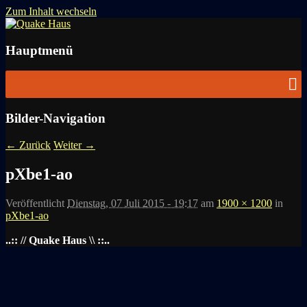
Zum Inhalt wechseln
News zu Quake, Doom, FPS, Arcade
Quake Haus
Hauptmenü
Bilder-Navigation
← Zurück
Weiter →
pXbe1-ao
Veröffentlicht
Dienstag, 07 Juli 2015 - 19:17
am
1900 × 1200
in
pXbe1-ao
..:: // Quake Haus \\ ::..