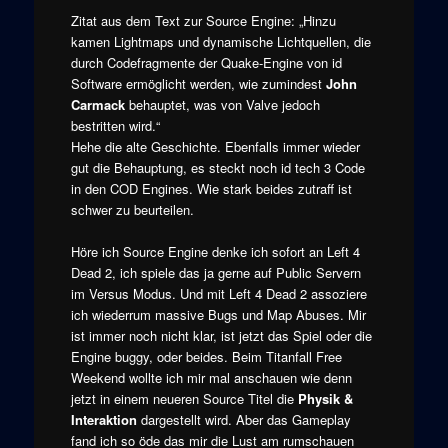
Zitat aus dem Text zur Source Engine: „Hinzu
kamen Lightmaps und dynamische Lichtquellen, die
durch Codefragmente der Quake-Engine von id
Software ermöglicht werden, wie zumindest
John
Carmack
behauptet, was von Valve jedoch
bestritten wird.“
Hehe die alte Geschichte. Ebenfalls immer wieder
gut die Behauptung, es steckt noch id tech 3 Code
in den COD Engines. Wie stark beides zutraff ist
schwer zu beurteilen.
Höre ich Source Engine denke ich sofort an Left 4
Dead 2, ich spiele das ja gerne auf Public Servern
im Versus Modus. Und mit Left 4 Dead 2 assoziere
ich wiederrum massive Bugs und Map Abuses. Mir
ist immer noch nicht klar, ist jetzt das Spiel oder die
Engine buggy, oder beides. Beim Titanfall Free
Weekend wollte ich mir mal anschauen wie denn
jetzt in einem neueren Source Titel die
Physik &
Interaktion
dargestellt wird. Aber das Gameplay
fand ich so öde das mir die Lust am rumschauen