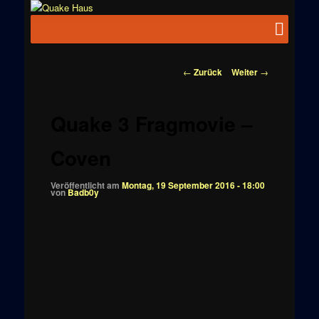
Zum
News zu
Inhalt
Hauptmenü
Quake
Quake,
wechseln
Doom, FPS,
Haus
Arcade
Beitragsnavigation
←
Zurück
Weiter
→
Quake 3 Fragmovie –
Coven
Veröffentlicht am
Montag, 19 September 2016 - 18:00
von
Badb0y