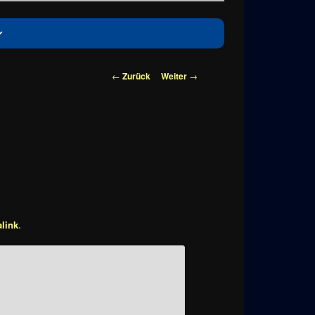
Beitragsnavigation
←
Zurück
Weiter
→
link
.