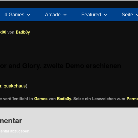
Id Games
Arcade
Featured
Seite
8:00
von
Badb0y
nor and Glory, zweite Demo erschienen
r
,
quakehaus
)
 veröffentlicht in
Games
von
Badb0y
. Setze ein Lesezeichen zum
Perma
mentar
entar abzugeben.