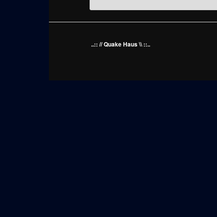
..:: // Quake Haus \\ ::..