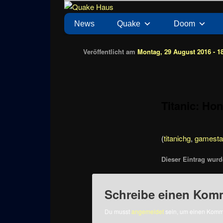
Zum
News zu Quake, Doom, FPS, Arcade
Quake Haus
Inhalt
Hauptmenü
News
Quake
Doom
wechseln
Veröffentlicht am
Montag, 29 August 2016 - 1
Titanic: Ho
(
titanichg
,
gamesta
Dieser Eintrag wurde
Schreibe einen Kom
Du musst
angemeldet
sein, um einen Komm