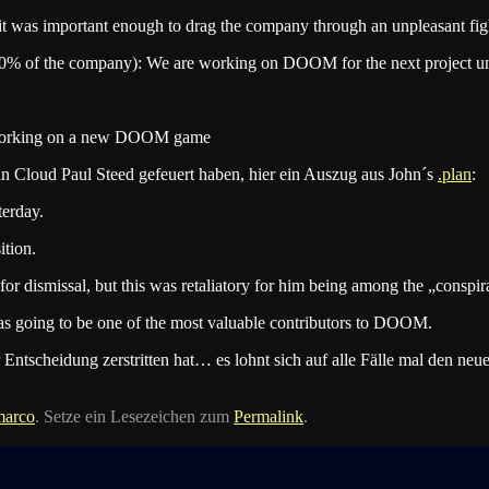
 it was important enough to drag the company through an unpleasant figh
0% of the company): We are working on DOOM for the next project unl
re working on a new DOOM game
in Cloud Paul Steed gefeuert haben, hier ein Auszug aus John´s
.plan
:
terday.
ition.
for dismissal, but this was retaliatory for him being among the „conspir
was going to be one of the most valuable contributors to DOOM.
Entscheidung zerstritten hat… es lohnt sich auf alle Fälle mal den ne
marco
. Setze ein Lesezeichen zum
Permalink
.