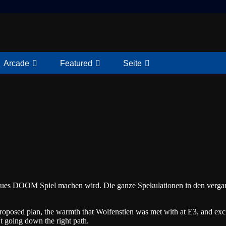
Arcade
Featured
Seite
neues DOOM Spiel machen wird. Die ganze Spekulationen in den vergan
 proposed plan, the warmth that Wolfenstien was met with at E3, and ex
 going down the right path.