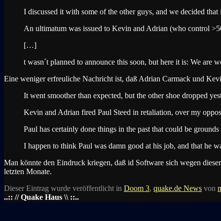
I discussed it with some of the other guys, and we decided that
An ultimatum was issued to Kevin and Adrian (who control >5
[…]
t wasn´t planned to announce this soon, but here it is: We a
Eine weniger erfreuliche Nachricht ist, daß Adrian Carmack und Kev
It went smoother than expected, but the other shoe dropped yes
Kevin and Adrian fired Paul Steed in retaliation, over my oppos
Paul has certainly done things in the past that could be grounds 
I happen to think Paul was damn good at his job, and that he 
Man könnte den Eindruck kriegen, daß id Software sich wegen dieser 
letzten Monate.
Dieser Eintrag wurde veröffentlicht in
Doom 3
,
quake.de News
von
..:: // Quake Haus \\ ::..