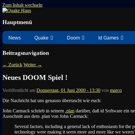
Zum Inhalt wechseln
News zu Quake, Doom, FPS, Arcade
Quake Haus
Hauptmenü
News
Quake
Doom
Id Games
Beitragsnavigation
←
Zurück
Weiter
→
Neues DOOM Spiel !
Veröffentlicht am
Donnerstag, 01 Juni 2000 - 13:30
von
marco
Die Nachricht hat uns genauso überrascht wie euch:
John Carmack schrieb in seinem
.plan
darüber, daß id Software ein 
Ausschnitt aus dem .plan von John Carmack:
Several factors, including a general lack of enthusiasm for the
technology were making it seem more and more like we weren´t