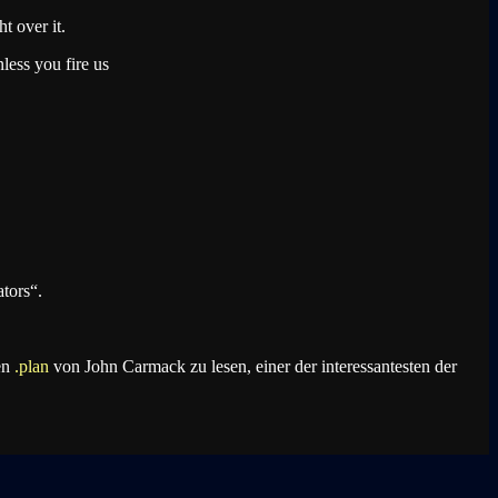
t over it.
ess you fire us
ators“.
uen
.plan
von John Carmack zu lesen, einer der interessantesten der