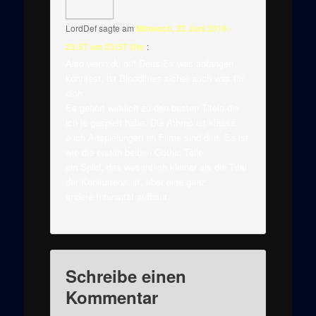
LordDef
sagte am
Mittwoch, 22 Juni 2016 -
23:57 um 23:57 Uhr
:
Also wenn du mit Deus Ex was anfangen
konntest, ist Bloodlines sicher auch was für
dich.
Es gehört wirklich zu den besten Titeln die
ich je gespielt habe. Die Athmo ist klasse,
auch Anspielungen an Filme sind drin. Es ist
wie die ersten beiden Gothic Teile
ein Spiel, das wesentlich kleiner als die Titel
der Konkurrenz ist, aber eine ganz
andere Intensität aufbaut.
Schreibe einen
Kommentar