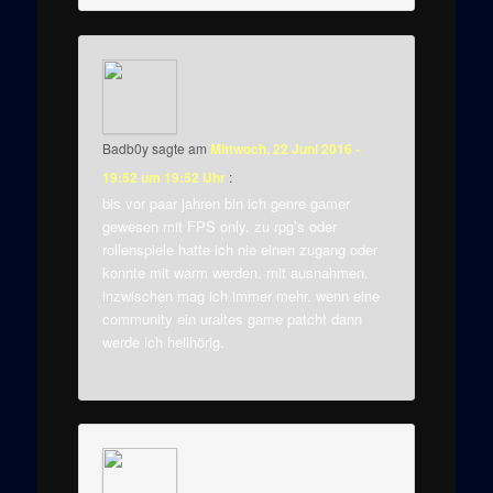
Badb0y
sagte am
Mittwoch, 22 Juni 2016 -
19:52 um 19:52 Uhr
:
bis vor paar jahren bin ich genre gamer
gewesen mit FPS only. zu rpg’s oder
rollenspiele hatte ich nie einen zugang oder
konnte mit warm werden. mit ausnahmen.
inzwischen mag ich immer mehr. wenn eine
community ein uraltes game patcht dann
werde ich hellhörig.