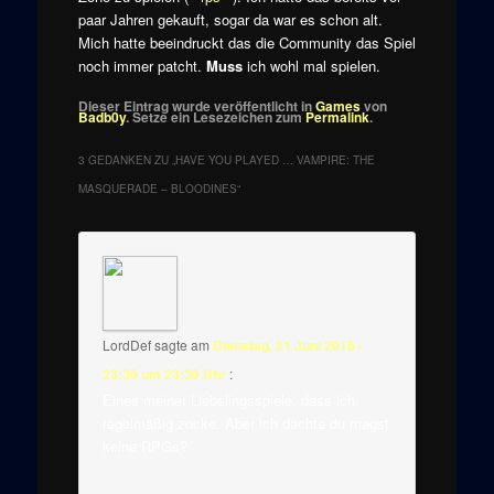
paar Jahren gekauft, sogar da war es schon alt.
Mich hatte beeindruckt das die Community das Spiel
noch immer patcht.
Muss
ich wohl mal spielen.
Dieser Eintrag wurde veröffentlicht in
Games
von
Badb0y
. Setze ein Lesezeichen zum
Permalink
.
3 GEDANKEN ZU „
HAVE YOU PLAYED … VAMPIRE: THE
MASQUERADE – BLOODINES
“
LordDef
sagte am
Dienstag, 21 Juni 2016 -
23:39 um 23:39 Uhr
:
Eines meiner Liebslingsspiele, dass ich
regelmäßig zocke. Aber ich dachte du magst
keine RPGs?