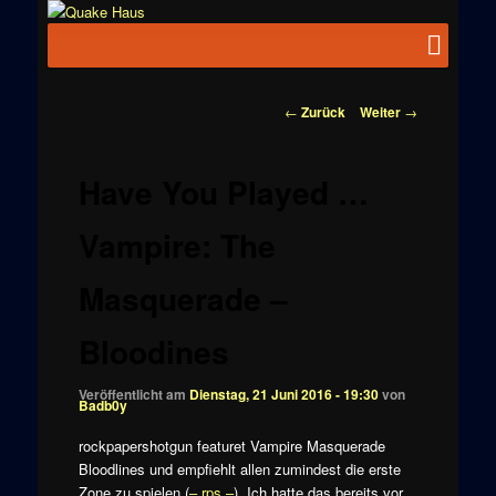
Zum
News zu
Inhalt
Hauptmenü
Quake
Quake,
wechseln
Doom, FPS,
Haus
Arcade
Beitragsnavigation
←
Zurück
Weiter
→
Have You Played …
Vampire: The
Masquerade –
Bloodines
Veröffentlicht am
Dienstag, 21 Juni 2016 - 19:30
von
Badb0y
rockpapershotgun featuret Vampire Masquerade
Bloodlines und empfiehlt allen zumindest die erste
Zone zu spielen (
– rps –
). Ich hatte das bereits vor