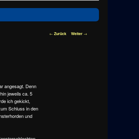
Beitragsnavigation
←
Zurück
Weiter
→
ar angesagt. Denn
in jeweils ca. 5
de ich gekickt,
 zum Schluss in den
onsterhorden und
Monsterschlachten,