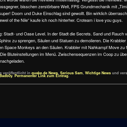
Bossgegner, bisschen zerstörbare Welt, FPS Grundmechanik mit „Timing
super! Doom und Duke Einschlag sind gewollt. Bin wirklich überrasch
wel of the Nile“ kaufe ich noch hinterher. Croteam i love you guys.
: Stadt- und Oase Level. In der Stadt die Secrets. Sand und Rauch v
Sphinx zu sprengen, Säulen und Statuen zu demolieren. Die Krabble
len Space Monkeys an den Säulen. Krabbler mit Nahkampf Move zu f
. Die Bluteinstellungen im Menü. Zwischensequenzen im Coop zu übe
s nachgeladen.
 veröffentlicht in
quake.de News
,
Serious Sam
,
Wichtige News
und vers
Badb0y
.
Permanenter Link zum Eintrag
.