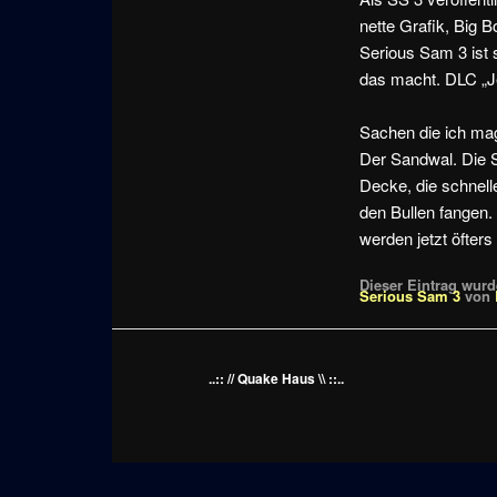
nette Grafik, Big 
Serious Sam 3 ist 
das macht. DLC „Je
Sachen die ich mag
Der Sandwal. Die 
Decke, die schnel
den Bullen fangen
werden jetzt öfter
Dieser Eintrag wurde
Serious Sam 3
von
..:: // Quake Haus \\ ::..