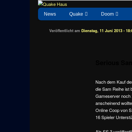
Zum
News zu Quake, Doom, FPS, Arcade
Quake Haus
Inhalt
Hauptmenü
News
Quake
Doom
wechseln
Veröffentlicht am
Dienstag, 11 Juni 2013 - 18:
Serious Sam
Nach dem Kauf des
die Sam Reihe ist 
Gameserver noch zu
anscheinend wollte
Online Coop von SS
16 Spieler Unterst
Als SS 3 veröffent