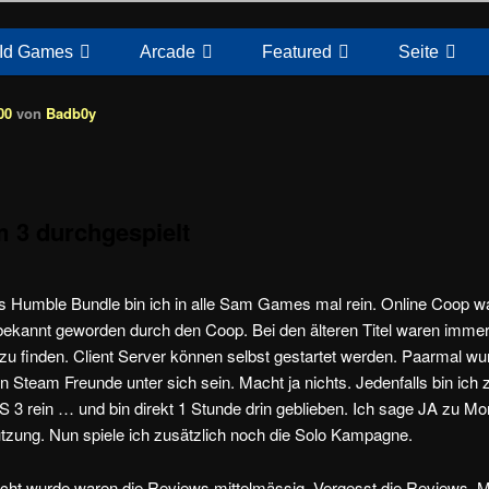
Id Games
Arcade
Featured
Seite
00
von
Badb0y
 3 durchgespielt
 Humble Bundle bin ich in alle Sam Games mal rein. Online Coop w
bekannt geworden durch den Coop. Bei den älteren Titel waren immerh
 finden. Client Server können selbst gestartet werden. Paarmal wur
n Steam Freunde unter sich sein. Macht ja nichts. Jedenfalls bin ich
 3 rein … und bin direkt 1 Stunde drin geblieben. Ich sage JA zu M
ützung. Nun spiele ich zusätzlich noch die Solo Kampagne.
licht wurde waren die Reviews mittelmässig. Vergesst die Reviews. 