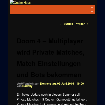
Zum
News zu
Inhalt
Hauptmenü
Quake
Quake,
wechseln
Doom, FPS,
Haus
Arcade
Beitragsnavigation
←
Zurück
Weiter
→
Doom 4 – Multiplayer
wird Private Matches,
Match Einstellungen
und Bots bekommen
Veröffentlicht am
Donnerstag, 09 Juni 2016 - 19:00
von
Badb0y
Ein freies Update noch in diesem Sommer soll
Private Matches mit Custom Gamesettings bringen.
Private Matches funktionieren erst mal mit Invites /