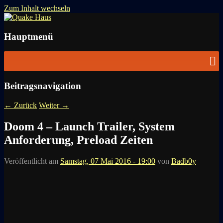
Zum Inhalt wechseln
News zu Quake, Doom, FPS, Arcade
Quake Haus
Hauptmenü
Beitragsnavigation
←
Zurück
Weiter
→
Doom 4 – Launch Trailer, System
Anforderung, Preload Zeiten
Veröffentlicht am
Samstag, 07 Mai 2016 - 19:00
von
Badb0y