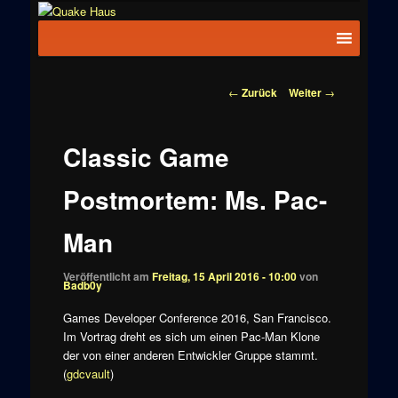
Zum
News zu
Inhalt
Hauptmenü
Quake
Quake,
wechseln
Doom, FPS,
Haus
Arcade
Beitragsnavigation
←
Zurück
Weiter
→
Classic Game
Postmortem: Ms. Pac-
Man
Veröffentlicht am
Freitag, 15 April 2016 - 10:00
von
Badb0y
Games Developer Conference 2016, San Francisco.
Im Vortrag dreht es sich um einen Pac-Man Klone
der von einer anderen Entwickler Gruppe stammt.
(
gdcvault
)