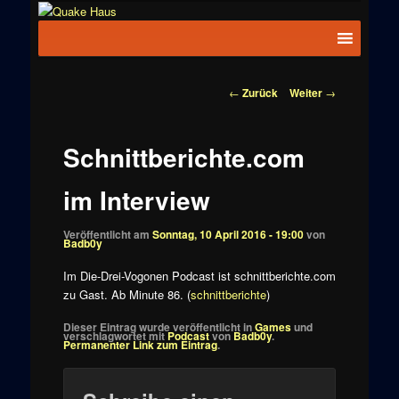
Zum
News zu
Inhalt
Hauptmenü
Quake
Quake,
wechseln
Doom, FPS,
Haus
Arcade
Beitragsnavigation
←
Zurück
Weiter
→
Schnittberichte.com
im Interview
Veröffentlicht am
Sonntag, 10 April 2016 - 19:00
von
Badb0y
Im Die-Drei-Vogonen Podcast ist schnittberichte.com
zu Gast. Ab Minute 86. (
schnittberichte
)
Dieser Eintrag wurde veröffentlicht in
Games
und
verschlagwortet mit
Podcast
von
Badb0y
.
Permanenter Link zum Eintrag
.