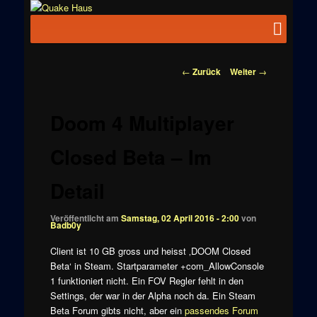
Zum
News zu
Inhalt
Hauptmenü
Quake
Quake,
wechseln
Doom, FPS,
Haus
Arcade
Beitragsnavigation
←
Zurück
Weiter
→
Doom 4 Multiplayer
Closed Beta – Im
Detail
Veröffentlicht am
Samstag, 02 April 2016 - 2:00
von
Badb0y
Client ist 10 GB gross und heisst ‚DOOM Closed
Beta‘ in Steam. Startparameter +com_AllowConsole
1 funktioniert nicht. Ein FOV Regler fehlt in den
Settings, der war in der Alpha noch da. Ein Steam
Beta Forum gibts nicht, aber ein
passendes Forum