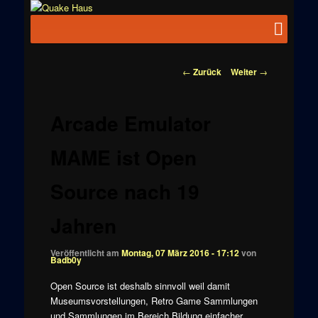
Zum
News zu
Inhalt
Hauptmenü
Quake
Quake,
wechseln
Doom, FPS,
Haus
Arcade
Beitragsnavigation
←
Zurück
Weiter
→
Arcade Emulator
MAME ist Open
Source nach 19
Jahren
Veröffentlicht am
Montag, 07 März 2016 - 17:12
von
Badb0y
Open Source ist deshalb sinnvoll weil damit
Museumsvorstellungen, Retro Game Sammlungen
und Sammlungen im Bereich Bildung einfacher