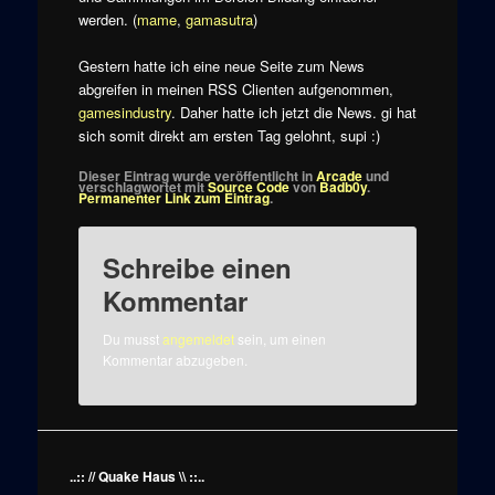
werden. (
mame
,
gamasutra
)
Gestern hatte ich eine neue Seite zum News
abgreifen in meinen RSS Clienten aufgenommen,
gamesindustry
. Daher hatte ich jetzt die News. gi hat
sich somit direkt am ersten Tag gelohnt, supi :)
Dieser Eintrag wurde veröffentlicht in
Arcade
und
verschlagwortet mit
Source Code
von
Badb0y
.
Permanenter Link zum Eintrag
.
Schreibe einen
Kommentar
Du musst
angemeldet
sein, um einen
Kommentar abzugeben.
..:: // Quake Haus \\ ::..