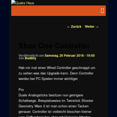
Zum
News zu
Inhalt
Hauptmenü
Quake
Quake,
wechseln
Doom, FPS,
Haus
Arcade
Beitragsnavigation
←
Zurück
Weiter
→
Xbox One Controller
Veröffentlicht am
Samstag, 20 Februar 2016 - 19:00
von
Badb0y
Hab mir mal einen Wired Controller geschnappt um
zu sehen was das Upgrade kann. Denn Controller
werden bei PC Spielen immer wichtiger.
Pro
Duale Analogsticks besitzen nun geringere
Schaltwege. Beispielsweise im Twinstick Shooter
Geometry Wars 3 ist man schon einen Tacken
genauer. Controller ist vielleicht bisschen kleiner
vom Griffumfang her, aber mit kleineren Händen