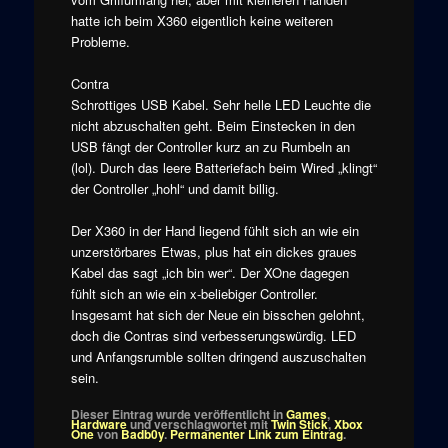
hatte ich beim X360 eigentlich keine weiteren
Probleme.
Contra
Schrottiges USB Kabel. Sehr helle LED Leuchte die
nicht abzuschalten geht. Beim Einstecken in den
USB fängt der Controller kurz an zu Rumbeln an
(lol). Durch das leere Batteriefach beim Wired „klingt“
der Controller „hohl“ und damit billig.
Der X360 in der Hand liegend fühlt sich an wie ein
unzerstörbares Etwas, plus hat ein dickes graues
Kabel das sagt „ich bin wer“. Der XOne dagegen
fühlt sich an wie ein x-beliebiger Controller.
Insgesamt hat sich der Neue ein bisschen gelohnt,
doch die Contras sind verbesserungswürdig. LED
und Anfangsrumble sollten dringend auszuschalten
sein.
Dieser Eintrag wurde veröffentlicht in
Games
,
Hardware
und verschlagwortet mit
Twin Stick
,
Xbox
One
von
Badb0y
.
Permanenter Link zum Eintrag
.