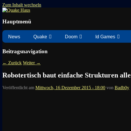
Zum Inhalt wechseln
News zu Quake, Doom, FPS, Arcade
Quake Haus
Hauptmenü
News
Quake
Doom
Id Games
Beitragsnavigation
←
Zurück
Weiter
→
Robotertisch baut einfache Strukturen alle
Veröffentlicht am
Mittwoch, 16 Dezember 2015 - 18:00
von
Badb0y