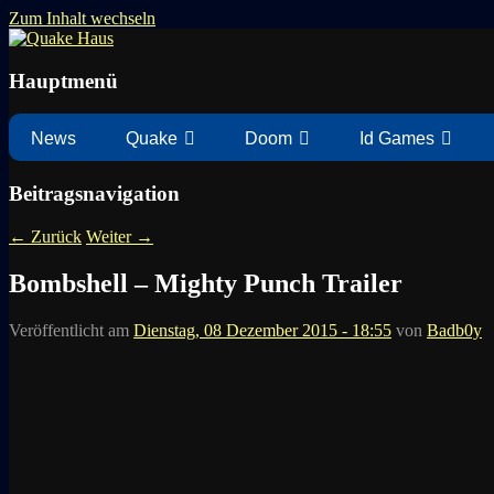
Zum Inhalt wechseln
News zu Quake, Doom, FPS, Arcade
Quake Haus
Hauptmenü
News
Quake
Doom
Id Games
Beitragsnavigation
←
Zurück
Weiter
→
Bombshell – Mighty Punch Trailer
Veröffentlicht am
Dienstag, 08 Dezember 2015 - 18:55
von
Badb0y