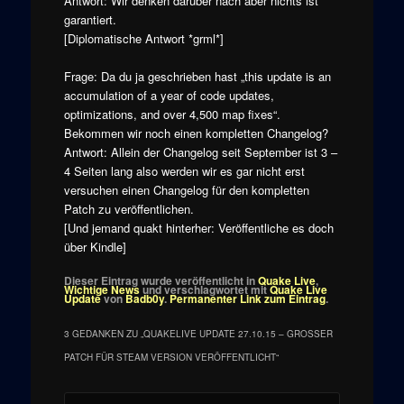
Antwort: Wir denken darüber nach aber nichts ist
garantiert.
[Diplomatische Antwort *grml*]
Frage: Da du ja geschrieben hast „this update is an
accumulation of a year of code updates,
optimizations, and over 4,500 map fixes“.
Bekommen wir noch einen kompletten Changelog?
Antwort: Allein der Changelog seit September ist 3 –
4 Seiten lang also werden wir es gar nicht erst
versuchen einen Changelog für den kompletten
Patch zu veröffentlichen.
[Und jemand quakt hinterher: Veröffentliche es doch
über Kindle]
Dieser Eintrag wurde veröffentlicht in
Quake Live
,
Wichtige News
und verschlagwortet mit
Quake Live
Update
von
Badb0y
.
Permanenter Link zum Eintrag
.
3 GEDANKEN ZU „
QUAKELIVE UPDATE 27.10.15 – GROSSER P
ATCH FÜR STEAM VERSION VERÖFFENTLICHT
“