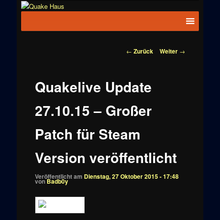
Zum
News zu
Inhalt
Hauptmenü
Quake
Quake,
wechseln
Doom, FPS,
Haus
Arcade
Beitragsnavigation
←
Zurück
Weiter
→
Quakelive Update
27.10.15 – Großer
Patch für Steam
Version veröffentlicht
Veröffentlicht am
Dienstag, 27 Oktober 2015 - 17:48
von
Badb0y