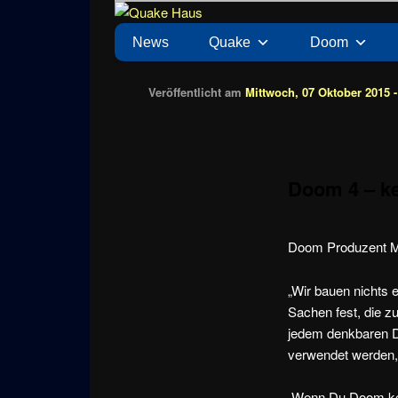
Zum
News zu Quake, Doom, FPS, Arcade
Quake Haus
Inhalt
Hauptmenü
News
Quake
Doom
wechseln
Veröffentlicht am
Mittwoch, 07 Oktober 2015 -
Doom 4 – ke
Doom Produzent Ma
„Wir bauen nichts e
Sachen fest, die z
jedem denkbaren D
verwendet werden, 
„Wenn Du Doom ken