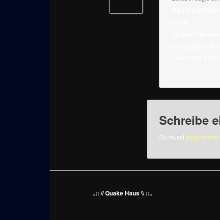
Es ist trotzde
nicht
ob der Revenan
moosgrüne Rüst
Das man das so
Schreibe 
Du musst
angemeldet
..:: // Quake Haus \\ ::..