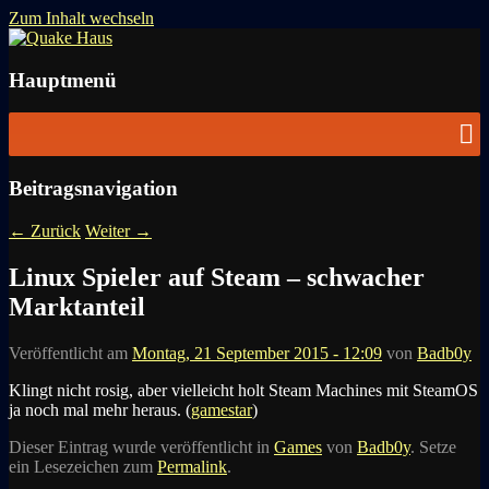
Zum Inhalt wechseln
News zu Quake, Doom, FPS, Arcade
Quake Haus
Hauptmenü
Beitragsnavigation
←
Zurück
Weiter
→
Linux Spieler auf Steam – schwacher
Marktanteil
Veröffentlicht am
Montag, 21 September 2015 - 12:09
von
Badb0y
Klingt nicht rosig, aber vielleicht holt Steam Machines mit SteamOS
ja noch mal mehr heraus. (
gamestar
)
Dieser Eintrag wurde veröffentlicht in
Games
von
Badb0y
. Setze
ein Lesezeichen zum
Permalink
.