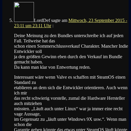
LordDef
sagte am
Mittwoch, 23 September 2015 -
23:11 um 23:11 Uhr
:
Deine Meinung zu den Bundles unterschreibe ich auf jeden
Fall. Teilweise hat das
schon einen Sommerschlussverkauf Charakter. Mancher Indie
Entwickler soll
ja den größten Gewinn eben durch den Verkauf im Bundle
gemacht haben.
Da kann man klar von Entwertung reden.
Interessant wäre wenn Valve es schaffen mit SteamOS einen
Standard zu
etablieren an dem sich die Entwickler orientieren. Auch wenn
ich mir
das recht schwierig vorstelle, zumal die Hardware Hersteller
auch mitziehen
müssten. „Läuft auch unter Linux“ war ja immer eine recht
vage Aussage,
im Gegensatz zu „läuft unter Windows 9X usw.“. Wenn man
schon die
Garantie geben könnte das etwas unter SteamOS läuft könnte