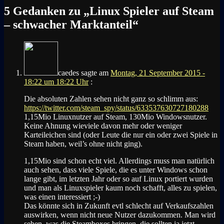
5 Gedanken zu „
Linux Spieler auf Steam
– schwacher Marktanteil
“
caedes
sagte am
Montag, 21 September 2015 -
18:22 um 18:22 Uhr
:
Die absoluten Zahlen sehen nicht ganz so schlimm aus:
https://twitter.com/steam_spy/status/633537630727180288
1,15Mio Linuxnutzer auf Steam, 130Mio Windowsnutzer.
Keine Ahnung wieviele davon mehr oder weniger
Karteileichen sind (oder Leute die nur ein oder zwei Spiele in
Steam haben, weil’s ohne nicht ging).
1,15Mio sind schon echt viel. Allerdings muss man natürlich
auch sehen, dass viele Spiele, die es unter Windows schon
lange gibt, im letzten Jahr oder so auf Linux portiert wurden
und man als Linuxspieler kaum noch schafft, alles zu spielen,
was einen interessiert ;-)
Das könnte sich in Zukunft evtl schlecht auf Verkaufszahlen
auswirken, wenn nicht neue Nutzer dazukommen. Man wird
sehen, was die Steamboxes bringen, die sollten ja jetzt