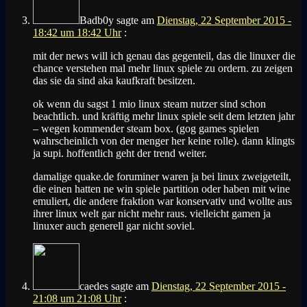
Badb0y
sagte am
Dienstag, 22 September 2015 -
18:42 um 18:42 Uhr
:
mit der news will ich genau das gegenteil, das die linuxer die
chance verstehen mal mehr linux spiele zu ordern. zu zeigen
das sie da sind aka kaufkraft besitzen.
ok wenn du sagst 1 mio linux steam nutzer sind schon
beachtlich. und kräftig mehr linux spiele seit dem letzten jahr
– wegen kommender steam box. (gog games spielen
wahrscheinlich von der menger her keine rolle). dann klingts
ja supi. hoffentlich geht der trend weiter.
damalige quake.de foruminer waren ja bei linux zweigeteilt,
die einen hatten ne win spiele partition oder haben mit wine
emuliert, die andere fraktion war konservativ und wollte aus
ihrer linux welt gar nicht mehr raus. vielleicht gamen ja
linuxer auch generell gar nicht soviel.
caedes
sagte am
Dienstag, 22 September 2015 -
21:08 um 21:08 Uhr
: