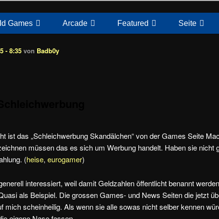
Id Games
Arcade
Featured
Seite
 - 8:35
von
Badb0y
Schleichwerbung
t ist das „Schleichwerbung Skandälchen“ von der Games Seite Mach
eichnen müssen das es sich um Werbung handelt. Haben sie nicht ge
ahlung. (
heise
,
eurogamer
)
enerell interessiert, weil damit Geldzahlen öffentlicht benannt werden
uasi als Beispiel. Die grossen Games- und News Seiten die jetzt übe
f mich scheinheilig. Als wenn sie alle sowas nicht selber kennen würd
 die eigene Nase fassen.