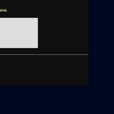
link
.