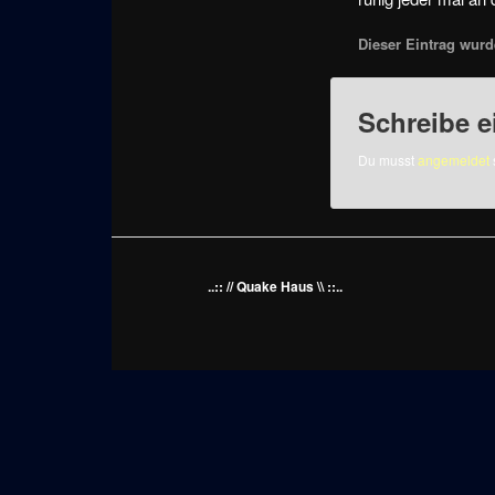
Dieser Eintrag wurde
Schreibe 
Du musst
angemeldet
..:: // Quake Haus \\ ::..