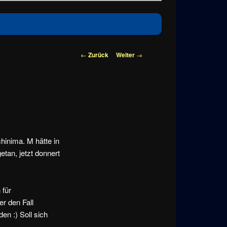
Beitragsnavigation
←
Zurück
Weiter
→
inima. M hätte in
tan, jetzt donnert
 für
r den Fall
en :) Soll sich