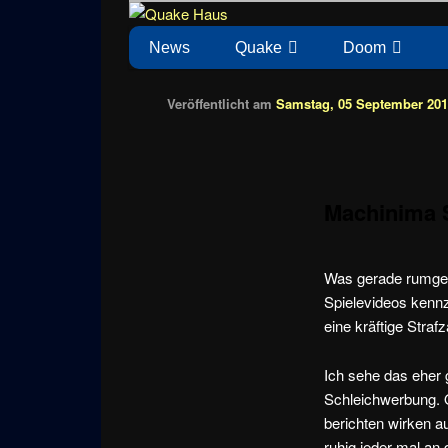
Zum
News zu Quake, Doom, FPS, Arcade
Quake Haus
Inhalt
Hauptmenü
News
Quake
Doom
wechseln
Veröffentlicht am
Samstag, 05 September 2015
Machinima 
Was gerade rumgeh
Spielevideos kennz
eine kräftige Strafz
Ich sehe das eher g
Schleichwerbung. Q
berichten wirken au
ruhig jeder mal an