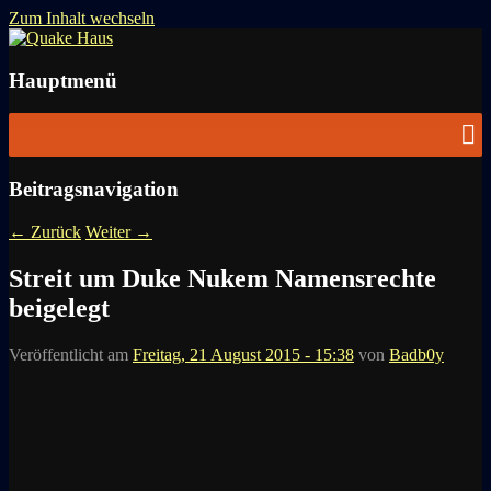
Zum Inhalt wechseln
News zu Quake, Doom, FPS, Arcade
Quake Haus
Hauptmenü
Beitragsnavigation
←
Zurück
Weiter
→
Streit um Duke Nukem Namensrechte
beigelegt
Veröffentlicht am
Freitag, 21 August 2015 - 15:38
von
Badb0y